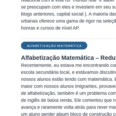
relaciona com a vida no “mundo real” e saber
se preocupam com eles e investem em seu s
blogs anteriores, capital social ). A maioria 
urbanas oferece uma gama de rigor na seleção
honras e cursos de nível AP.
ALFABETIZAÇÃO MATEMÁTICA
Alfabetização Matemática – Redu
Recentemente, eu estava me encontrando com
escola secundária local, e estávamos discutin
nossos alunos estão tendo com matemática. 
maior com nossos alunos imigrantes, provave
de alfabetização, também é um problema com 
de inglês de baixa renda. Ele comentou que 
avança e raramente volta atrás para rever mate
um aluno perder algum bloco de construção c