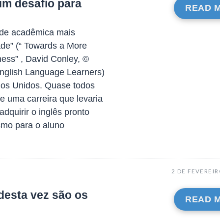
um desafio para
READ 
dade acadêmica mais
de” (“ Towards a More
ess” , David Conley, ©
nglish Language Learners)
dos Unidos. Quase todos
e uma carreira que levaria
quirir o inglês pronto
smo para o aluno
2 DE FEVEREIR
desta vez são os
READ 