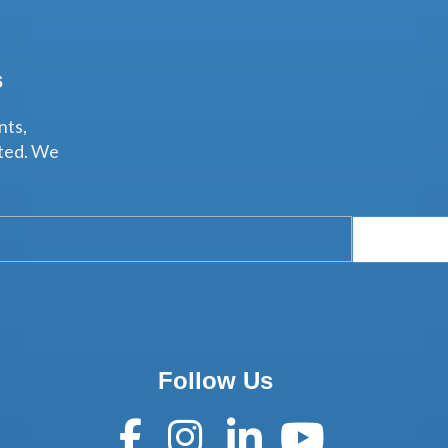
s
nts,
ated. We
Follow Us