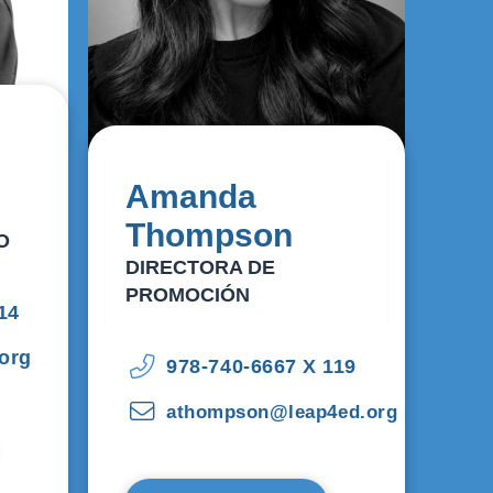
Amanda
Thompson
O
DIRECTORA DE
PROMOCIÓN
14
org
978-740-6667 X 119
athompson@leap4ed.org