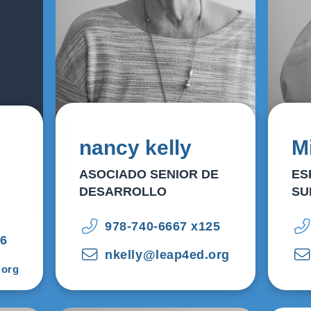
nancy kelly
M
ASOCIADO SENIOR DE
ES
DESARROLLO
SU
978-740-6667 x125
16
nkelly@leap4ed.org
org