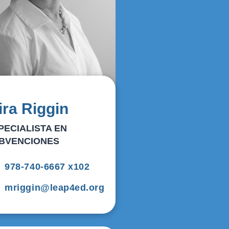
ira Riggin
PECIALISTA EN
BVENCIONES
978-740-6667 x102
mriggin@leap4ed.org