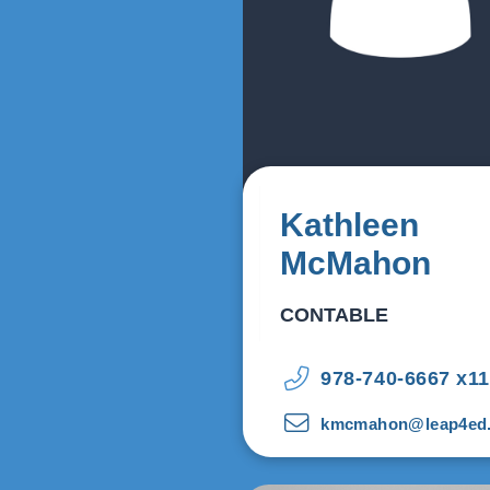
Kathleen
McMahon
CONTABLE
978-740-6667 x1
kmcmahon@leap4ed.