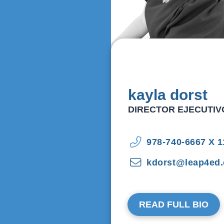
kayla dorst
DIRECTOR EJECUTIV
978-740-6667 X 1
kdorst@leap4ed.
READ FULL BIO