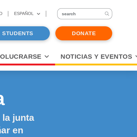
O
ESPAÑOL
search
 STUDENTS
DONATE
VOLUCRARSE
NOTICIAS Y EVENTOS
a
la junta
ñar en