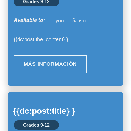
Grades 9-12
Lynn
Salem
Available to:
{{dc:post:the_content} }
MÁS INFORMACIÓN
{{dc:post:title} }
Grades 9-12