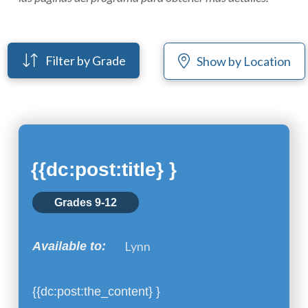
Filter by Grade
Show by Location
{{dc:post:title} }
Grades 9-12
Lynn
Available to:
{{dc:post:the_content} }