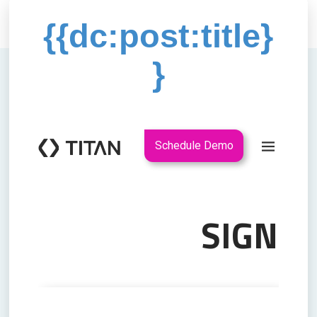
{{dc:post:title}
}